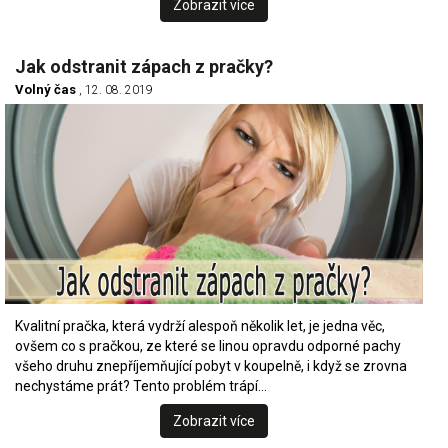
Zobrazit více
Jak odstranit zápach z pračky?
Volný čas
, 12. 08. 2019
Kvalitní pračka, která vydrží alespoň několik let, je jedna věc,
ovšem co s pračkou, ze které se linou opravdu odporné pachy
všeho druhu znepříjemňující pobyt v koupelně, i když se zrovna
nechystáme prát? Tento problém trápí…
Zobrazit více