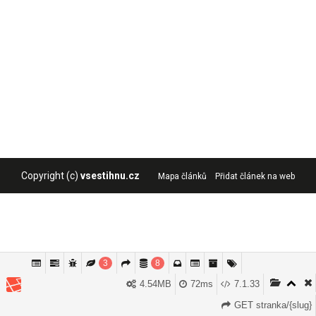
Copyright (c)
vsestihnu.cz
Mapa článků
Přidat článek na web
3
8
Tyto stránky používají cookies, které jsou potřebné k fungování
4.54MB
72ms
7.1.33
Souhlasím
webu a analytice. Setrváním na webu souhlasíte s jejich
Více informací
používáním.
GET stranka/{slug}