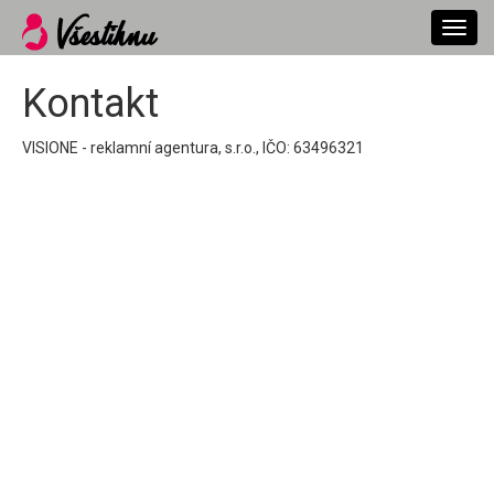
Toggl
navig
Kontakt
VISIONE - reklamní agentura, s.r.o., IČO: 63496321