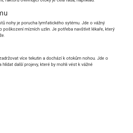
, faktorů ovlivňující otoky je celá řada, například:
ému
rstů nohy je porucha lymfatického sytému. Jde o vážný
poškození mízních uzlin. Je potřeba navštívit lékaře, který
že.
 zadržovat více tekutin a dochází k otokům nohou. Jde o
 hlídat další projevy, které by mohli vést k vážné