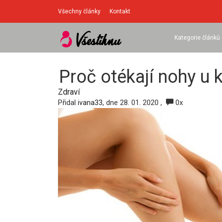
Všechny články
Kontakt
Kategorie článků
Proč otékají nohy u 
Zdraví
Přidal
, dne 28. 01. 2020 ,
0x
ivana33