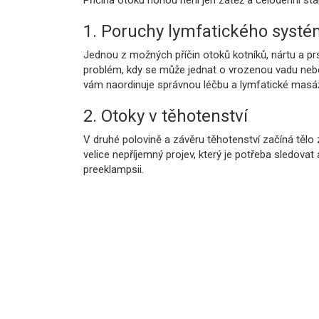
Příčina otoku nohou není jen zátěž a celodenní stání
1. Poruchy lymfatického syst
Jednou z možných příčin otoků kotníků, nártu a p
problém, kdy se může jednat o vrozenou vadu nebo 
vám naordinuje správnou léčbu a lymfatické masá
2. Otoky v těhotenství
V druhé polovině a závěru těhotenství začíná tělo
velice nepříjemný projev, který je potřeba sledovat a
preeklampsii.