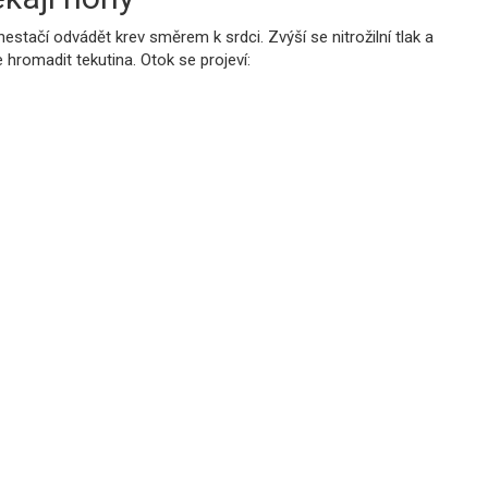
estačí odvádět krev směrem k srdci. Zvýší se nitrožilní tlak a
 hromadit tekutina. Otok se projeví: