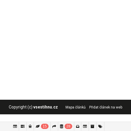
Copyright (c)
vsestihnu.cz
Mapa článků
Přidat článek na web
15
28