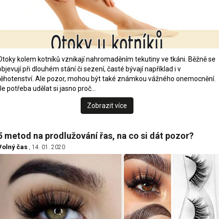
Otoky kolem kotníků vznikají nahromaděním tekutiny ve tkáni. Běžně se
objevují při dlouhém stání či sezení, časté bývají například i v
těhotenství. Ale pozor, mohou být také známkou vážného onemocnění.
Je potřeba udělat si jasno proč…
Zobrazit více
5 metod na prodlužování řas, na co si dát pozor?
Volný čas
, 14. 01. 2020