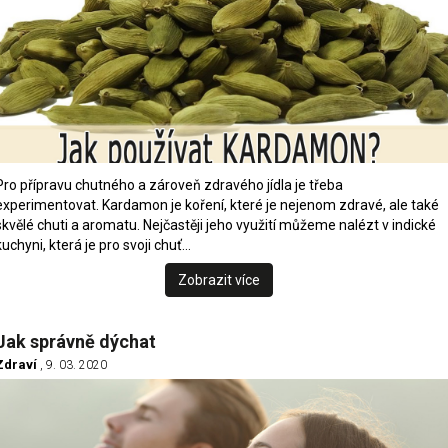
Pro přípravu chutného a zároveň zdravého jídla je třeba
experimentovat. Kardamon je koření, které je nejenom zdravé, ale také
skvělé chuti a aromatu. Nejčastěji jeho využití můžeme nalézt v indické
kuchyni, která je pro svoji chuť…
Zobrazit více
Jak správně dýchat
Zdraví
, 9. 03. 2020