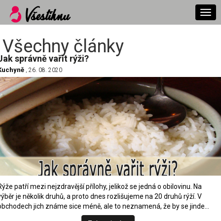
Togg
navi
Všechny články
Jak správně vařit rýži?
Kuchyně
, 26. 08. 2020
Rýže patří mezi nejzdravější přílohy, jelikož se jedná o obilovinu. Na
výběr je několik druhů, a proto dnes rozlišujeme na 20 druhů rýží. V
obchodech jich známe sice méně, ale to neznamená, že by se jinde…