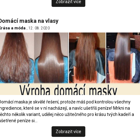
Zobrazit více
Domácí maska na vlasy
Krása a móda
, 12. 08. 2020
Domácí maska je skvělé řešení, protože máš pod kontrolou všechny
ingredience, které se v ní nacházejí, a navíc ušetříš peníze! Mrkni na
těchto několik variant, udělej něco užitečného pro krásu tvých kadeří a
ušetřené peníze si…
Zobrazit více