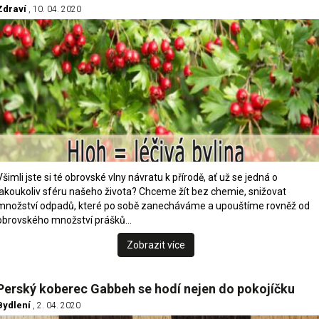
Zdraví
, 10. 04. 2020
Všimli jste si té obrovské vlny návratu k přírodě, ať už se jedná o
jakoukoliv sféru našeho života? Chceme žít bez chemie, snižovat
množství odpadů, které po sobě zanecháváme a upouštíme rovněž od
obrovského množství prášků…
Zobrazit více
Perský koberec Gabbeh se hodí nejen do pokojíčku
Bydlení
, 2. 04. 2020