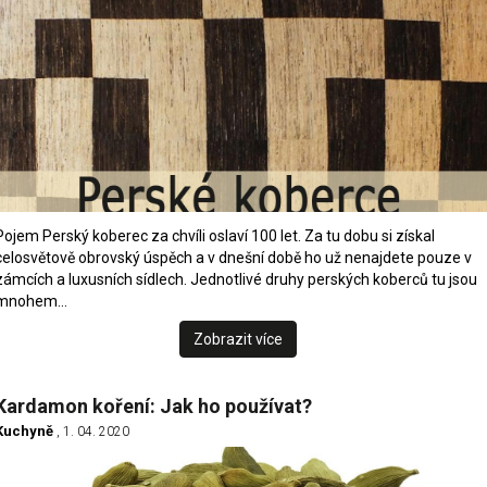
Pojem Perský koberec za chvíli oslaví 100 let. Za tu dobu si získal
celosvětově obrovský úspěch a v dnešní době ho už nenajdete pouze v
zámcích a luxusních sídlech. Jednotlivé druhy perských koberců tu jsou
mnohem…
Zobrazit více
Kardamon koření: Jak ho používat?
Kuchyně
, 1. 04. 2020