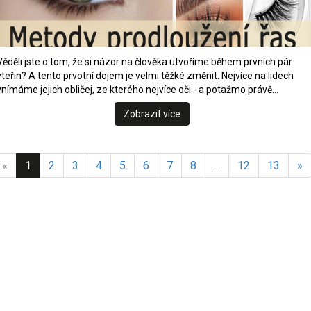
Věděli jste o tom, že si názor na člověka utvoříme během prvních pár
vteřin? A tento prvotní dojem je velmi těžké změnit. Nejvíce na lidech
vnímáme jejich obličej, ze kterého nejvíce oči - a potažmo právě…
Zobrazit více
«
1
2
3
4
5
6
7
8
...
12
13
»