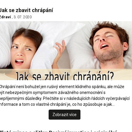
Jak se zbavit chrápání
Zdraví
, 3. 07. 2020
Chrápání není bohužel jen rušivý element klidného spánku, ale může
být nebezpečným symptomem závažného onemocnění s
nepříjemnými důsledky. Přečtěte si v následujících řádcích vyčerpávající
informace a tom co vlastně chrápání je, co ho způsobuje a jak…
Zobrazit více