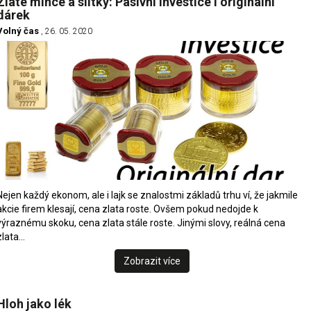
Zlaté mince a slitky: Pasivní investice i originální
dárek
Volný čas
, 26. 05. 2020
Nejen každý ekonom, ale i lajk se znalostmi základů trhu ví, že jakmile
akcie firem klesají, cena zlata roste. Ovšem pokud nedojde k
výraznému skoku, cena zlata stále roste. Jinými slovy, reálná cena
zlata…
Zobrazit více
Hloh jako lék