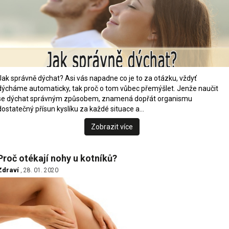
Jak správně dýchat? Asi vás napadne co je to za otázku, vždyť
dýcháme automaticky, tak proč o tom vůbec přemýšlet. Jenže naučit
se dýchat správným způsobem, znamená dopřát organismu
dostatečný přísun kyslíku za každé situace a…
Zobrazit více
Proč otékají nohy u kotníků?
Zdraví
, 28. 01. 2020